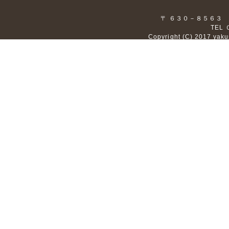
〒 ６３０－８５６３
TEL
Copyright (C) 2017 yaku
｜
開催塾
｜
講
〒 ６３０－
TEL
Copyright (C) 2017 yaku