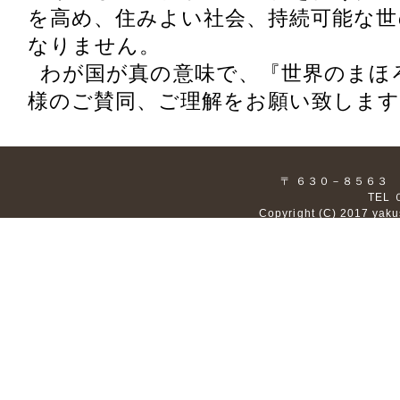
を高め、住みよい社会、持続可能な
なりません。
わが国が真の意味で、『世界のまほ
様のご賛同、ご理解をお願い致しま
〒 ６３０－８５６３
TEL
Copyright (C) 2017 yaku
｜
開催塾
｜
講
〒 ６３０－
TEL
Copyright (C) 2017 yaku