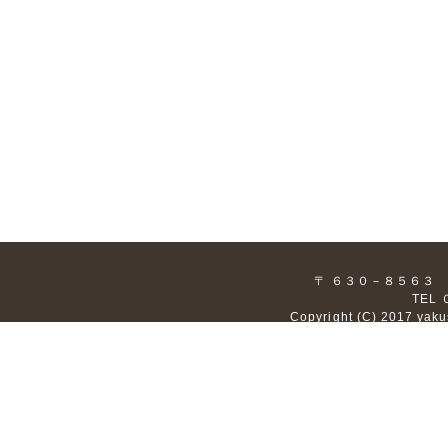
〒 ６３０－８５６３
TEL
Copyright (C) 2017 yaku
｜
開催塾
｜
講
〒 ６３０－
TEL
Copyright (C) 2017 yaku